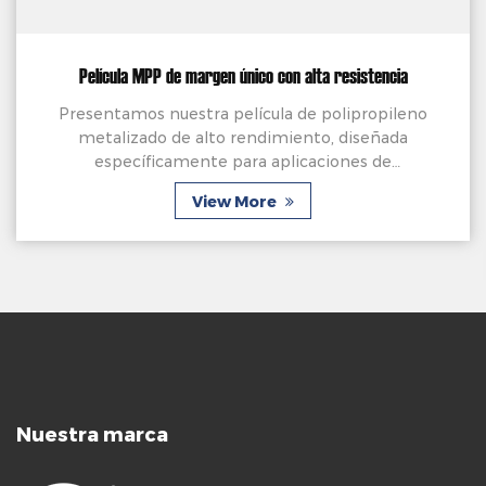
Película MPP de margen único con alta resistencia
Presentamos nuestra película de polipropileno
metalizado de alto rendimiento, diseñada
específicamente para aplicaciones de
condensadores de película. Elaborado con precisión
View More
a partir de una película ...
Nuestra marca