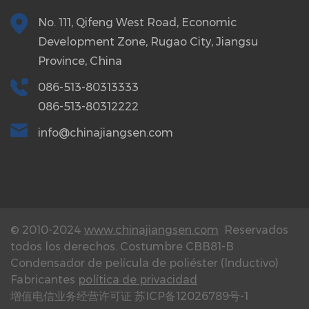
No. 111, Qifeng West Road, Economic
Development Zone, Rugao City, Jiangsu
Province, China
086-513-80313333
086-513-80312222
info@chinajiangsen.com
© 2010-2024
www.chinajiangsen.com
Reservados
todos los derechos.
Costumbre CBB81-B
Condensador de película de poliéster (lnductivo)
Fabricantes
política de privacidad
增值电信业务经营许可证 苏ICP备12026789号-1