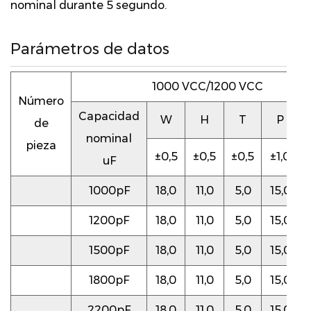
nominal durante 5 segundo.
Parámetros de datos
1000 VCC/1200 VCC
Número
Capacidad
W
H
T
P
de
nominal
pieza
±0,5
±0,5
±0,5
±1,0
uF
1000pF
18,0
11,0
5,0
15,0
1200pF
18,0
11,0
5,0
15,0
1500pF
18,0
11,0
5,0
15,0
1800pF
18,0
11,0
5,0
15,0
2200pF
18,0
11,0
5,0
15,0