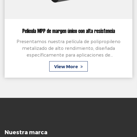
Película MPP de margen único con alta resistencia
Presentamos nuestra película de polipropileno
metalizado de alto rendimiento, diseñada
específicamente para aplicaciones de
condensadores de película. Elaborado con precisión
View More
a partir de una película ...
Nuestra marca