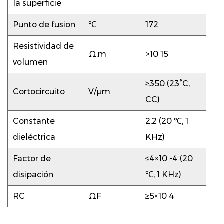
la superficie
Punto de fusion
℃
172
Resistividad de
Ω.m
>10
15
volumen
≥350 (23°C,
Cortocircuito
V/μm
CC)
Constante
2,2 (20 ℃, 1
dieléctrica
KHz)
Factor de
≤4×10
-4
(20
disipación
℃, 1 KHz)
RC
ΩF
≥5×10
4