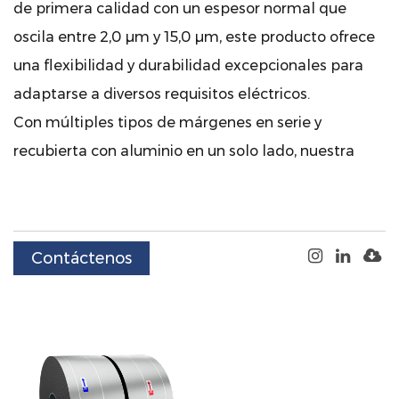
de primera calidad con un espesor normal que
oscila entre 2,0 μm y 15,0 μm, este producto ofrece
una flexibilidad y durabilidad excepcionales para
adaptarse a diversos requisitos eléctricos.
Con múltiples tipos de márgenes en serie y
recubierta con aluminio en un solo lado, nuestra
película garantiza conductividad y estabilidad,
esenciales para una funcionalidad confiable del
capacitor.
Contáctenos
Al poder elegir entre corte en línea recta o corte
ondulado para métodos de división, la
personalización se realiza sin esfuerzo para
adaptarse a las preferencias específicas de su
proyecto.