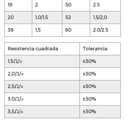
19
2
50
2.5
20
1,0/1,5
52
1,5/2,0
38
1,5
60
2.0/2.5
Resistencia cuadrada
Tolerancia
1,5Ω/□
±30%
2,0Ω/□
±30%
2,5Ω/□
±30%
3.0Ω/□
±30%
3,5Ω/□
±30%