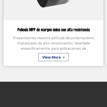
Película MPP de margen único con alta resistencia
Presentamos nuestra película de polipropileno
metalizado de alto rendimiento, diseñada
específicamente para aplicaciones de
condensadores de película. Elaborado con precisión
View More
a partir de una película ...