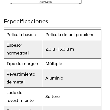
hoy para obtener más información sobre cómo esta
solución de película avanzada puede mejorar sus
aplicaciones.
Especificaciones
Película básica
Película de polipropileno
Espesor
2.0 µ ~15,0 µ m
normetroal
Tipo de margen
Múltiple
Revestimiento
Aluminio
de metal
Lado de
Soltero
revestimiento